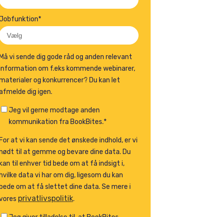
Jobfunktion
*
Må vi sende dig gode råd og anden relevant
information om f.eks kommende webinarer,
materialer og konkurrencer? Du kan let
afmelde dig igen.
Jeg vil gerne modtage anden
kommunikation fra BookBites.
*
For at vi kan sende det ønskede indhold, er vi
nødt til at gemme og bevare dine data. Du
kan til enhver tid bede om at få indsigt i,
hvilke data vi har om dig, ligesom du kan
bede om at få slettet dine data. Se mere i
privatlivspolitik
vores
.