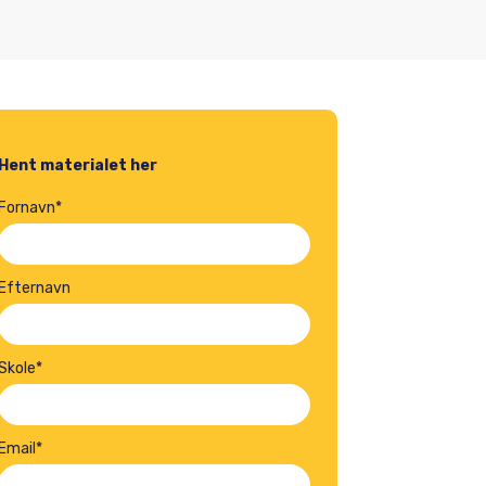
Hent materialet her
Fornavn
*
Efternavn
Skole
*
Email
*