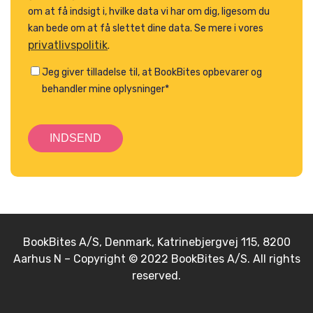
om at få indsigt i, hvilke data vi har om dig, ligesom du
kan bede om at få slettet dine data. Se mere i vores
privatlivspolitik
.
Jeg giver tilladelse til, at BookBites opbevarer og
behandler mine oplysninger
*
BookBites A/S, Denmark, Katrinebjergvej 115, 8200
Aarhus N – Copyright © 2022 BookBites A/S. All rights
reserved.